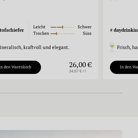
Leicht
Schwer
tofschiefer
#
daydrinkin
Trocken
Süss
ineralisch, kraftvoll und elegant.
Frisch, h
26,00 €
In den Warenkorb
In den W
34,67 € / l