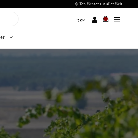
🍇 Top-Winzer aus aller Welt
0
DE
er