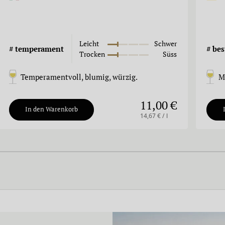
Leicht
Schwer
#
temperament
#
bes
Trocken
Süss
Temperamentvoll, blumig, würzig.
M
11,00 €
In den Warenkorb
14,67 € / l