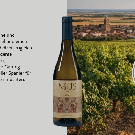
irne und
chel und einem
dicht, zugleich
ezente
en,
er Gärung
ller Spanier für
den möchten.
n Deal zum Einstieg.
lusiv für Newsletter-Abonnenten.
malig Deinen Rabatt.
batt (ab 50€)