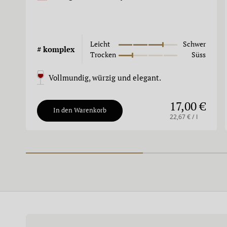
Leicht
Schwer
#
komplex
Trocken
Süss
Vollmundig, würzig und elegant.
17,00 €
In den Warenkorb
22,67 € / l