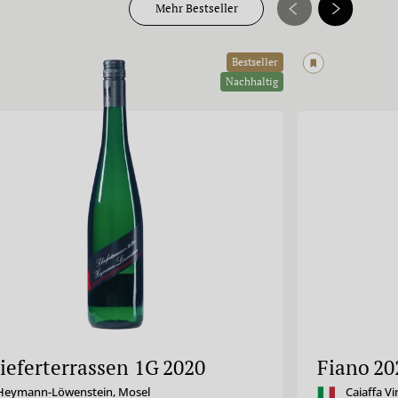
Mehr Bestseller
Bestseller
Nachhaltig
ieferterrassen 1G
2020
Fiano
20
Heymann-Löwenstein
,
Mosel
Caiaffa Vi