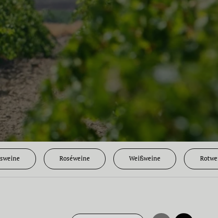
gsweine
Roséweine
Weißweine
Rotwe