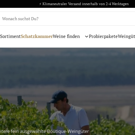
⚡️ Klimaneutraler Versand innerhalb von 2-4 Werktagen
 Sortiment
Schatzkammer
Weine finden
Probierpakete
Weingüt
itere fein ausgewählte Boutique-Weingüter