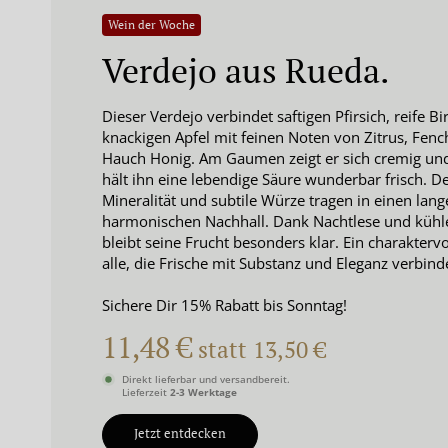
Wein der Woche
Verdejo aus Rueda.
Dieser Verdejo verbindet saftigen Pfirsich, reife B
knackigen Apfel mit feinen Noten von Zitrus, Fen
Hauch Honig. Am Gaumen zeigt er sich cremig und 
hält ihn eine lebendige Säure wunderbar frisch. D
Mineralität und subtile Würze tragen in einen lang
harmonischen Nachhall. Dank Nachtlese und kühl
bleibt seine Frucht besonders klar. Ein charaktervo
alle, die Frische mit Substanz und Eleganz verbin
Sichere Dir 15% Rabatt bis Sonntag!
Hol Dir Deine
11,48 €
statt 13,50 €
Bis zu 15% Rabatt exk
Wähle ein
Direkt lieferbar und versandbereit.
Lieferzeit
2-3 Werktage
Jetzt entdecken
5% Ra