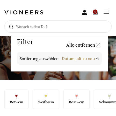
0
Suche
Filter
Alle entfernen
Sortierung auswählen:
Vorschläge
Rotwein
Sauvignon Blanc
Weißwein
Rotwein
Weißwein
Rosewein
Schaumwe
Bestseller