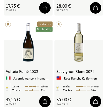
17,75 €
28,00 €
23,67 € / l
37,33 € / l
Bestseller
Nachhaltig
Vulcaia Fumé
2022
Sauvignon Blanc
2024
A
zienda Agricola Inama
,
,
Venetien
Ross Ranch
Kalifornien
Leicht
Schwer
Leicht
Schwer
Trocken
Süss
Trocken
Süss
47,25 €
35,00 €
63,00 € / l
46,67 € / l