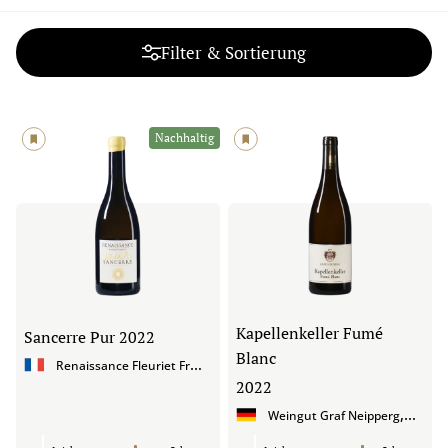
Filter & Sortierung
Nachhaltig
Kapellenkeller Fumé
Sancerre Pur
2022
Blanc
R
enaissance Fleuriet Fréres
,
Loire
2022
,
Weingut Graf Neipperg
Württ