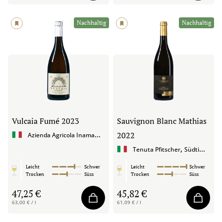
Nachhaltig
Nachhaltig
Vulcaia Fumé
2023
Sauvignon Blanc Mathias
A
zienda Agricola Inama
,
2022
Venetien
,
Tenuta Pfitscher
Südtirol
Leicht
Schwer
Leicht
Schwer
Trocken
Süss
Trocken
Süss
47,25 €
45,82 €
63,00 € / l
61,09 € / l