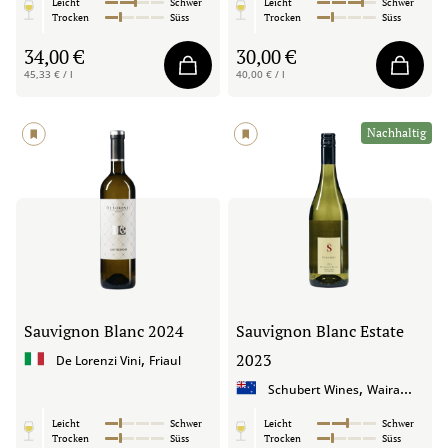
Leicht
Schwer
Leicht
Schwer
Trocken
Süss
Trocken
Süss
34,00 €
30,00 €
45,33 € / l
40,00 € / l
Nachhaltig
Sauvignon Blanc
2024
Sauvignon Blanc Estate
,
2023
De Lorenzi Vini
Friaul
,
Schubert Wines
Wairarapa
Leicht
Schwer
Leicht
Schwer
Trocken
Süss
Trocken
Süss