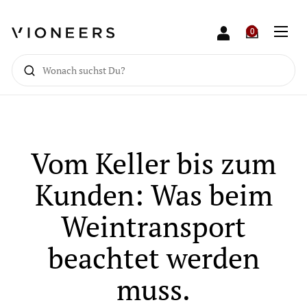
0
Suche
Vom Keller bis zum
Kunden: Was beim
Vorschläge
Rotwein
Weintransport
Weißwein
beachtet werden
muss.
Bestseller